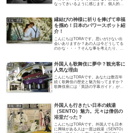
なってきいるように感じます。個人的に
はい草でできた畳の上に座布団を敷いて
昼寝をするのは特に最高です。たまには
ベットも恋しくなりますが...さて、今回
縁結びの神様に祈りを捧げて幸福
文化・歴史
はそんな日本の完全...
を掴め！日本のパワースポット紹
介！
こんにちはTORAです。思いがけない出
会いありますか？あの人は今どうしてる
のかな・・・？そんな事を考えたり、実
家にいた時に卒業アルバムを見てみた
り…。さて今回は「縁結び」という日本
語についてお伝えします。縁結びの神様
外国人も歌舞伎に夢中？観光客に
娯楽
を知ろう！日本のパワース...
人気な理由
こんにちはTORAです。あなたは数百年
続く歌舞伎の歴史と魅力知ってますか？
歌舞伎座には「英語の字幕ガイド」が設
置されているので、外国人の方もとても
楽しめる環境になりました。そのため、
近頃は外国人も歌舞伎にハマる人が続出
外国人も行きたい日本の銭湯
してるそうです。歌舞伎...
文化・歴史
（SENTO）魅力。元々は僧侶の
浴堂だった？
こんにちはTORAです。外国人でも日本
に興味がある人は一度は銭湯（SENTO）