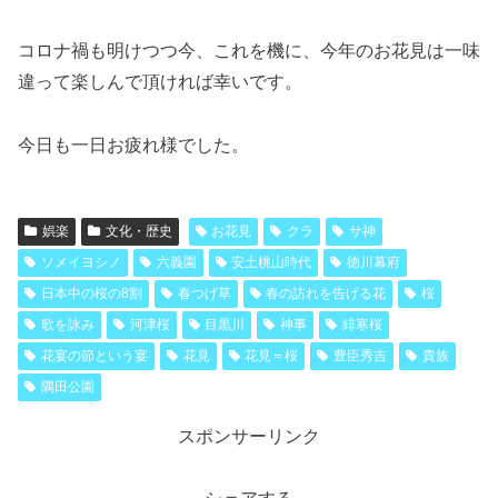
コロナ禍も明けつつ今、これを機に、今年のお花見は一味
違って楽しんで頂ければ幸いです。
今日も一日お疲れ様でした。
娯楽
文化・歴史
お花見
クラ
サ神
ソメイヨシノ
六義園
安土桃山時代
徳川幕府
日本中の桜の8割
春つげ草
春の訪れを告げる花
桜
歌を詠み
河津桜
目黒川
神事
緋寒桜
花宴の節という宴
花見
花見＝桜
豊臣秀吉
貴族
隅田公園
スポンサーリンク