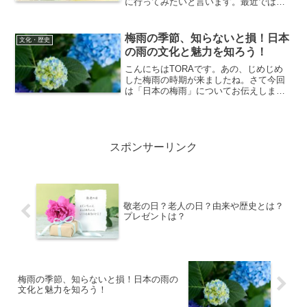
に行ってみたいと言います。最近ではタ
トゥが入ってる外国人の方でもOKな銭湯
も増えてきています。世界のある程度の
国にも、公衆浴場の文化はあります。銭
梅雨の季節、知らないと損！日本
文化・歴史
湯も、日本にある...
の雨の文化と魅力を知ろう！
こんにちはTORAです。あの、じめじめ
した梅雨の時期が来ましたね。さて今回
は「日本の梅雨」についてお伝えしま
す。梅雨とは日本の夏の風物詩の一つで
ある梅雨について、詳しくご紹介しま
す。梅雨とは、6月から7月にかけて日本
列島を縦断する気圧帯「梅...
スポンサーリンク
敬老の日？老人の日？由来や歴史とは？
プレゼントは？
梅雨の季節、知らないと損！日本の雨の
文化と魅力を知ろう！