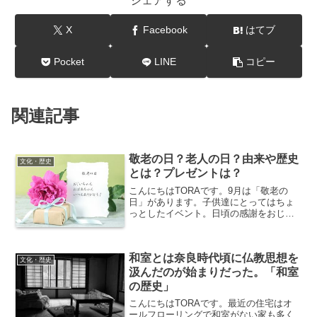
シェアする
X
Facebook
はてブ
Pocket
LINE
コピー
関連記事
敬老の日？老人の日？由来や歴史
文化・歴史
とは？プレゼントは？
こんにちはTORAです。9月は「敬老の
日」があります。子供達にとってはちょ
っとしたイベント。日頃の感謝をおじい
ちゃん、おばあちゃんに伝えるチャン
ス！今回は「敬老の日」についてお伝え
します。敬老の日の趣旨は？「多年にわ
和室とは奈良時代頃に仏教思想を
たり社会につくしてきた老...
文化・歴史
汲んだのが始まりだった。「和室
の歴史」
こんにちはTORAです。最近の住宅はオ
ールフローリングで和室がない家も多く