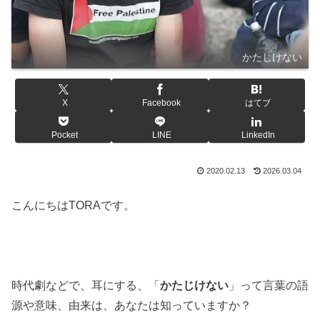
かたじけない
X
Facebook
はてブ
Pocket
LINE
LinkedIn
2020.02.13
2026.03.04
こんにちはTORAです。
時代劇などで、耳にする、「
かたじけない
」って言葉の語
源や意味、由来は、あなたは知っていますか？