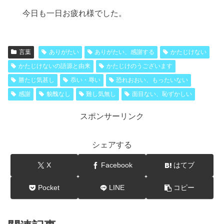
今日も一日お疲れ様でした。
言葉
ありがたい
ありがたい、感謝する
かたじけない
かたじけないの語源と由来
かたじけのうございます
勝たじ気甚し
忝い・辱い
恐れおおい、もったいない
感謝
貌醜なし
難し気無し
面目ない、恥ずかしい
スポンサーリンク
シェアする
X
Facebook
はてブ
Pocket
LINE
コピー