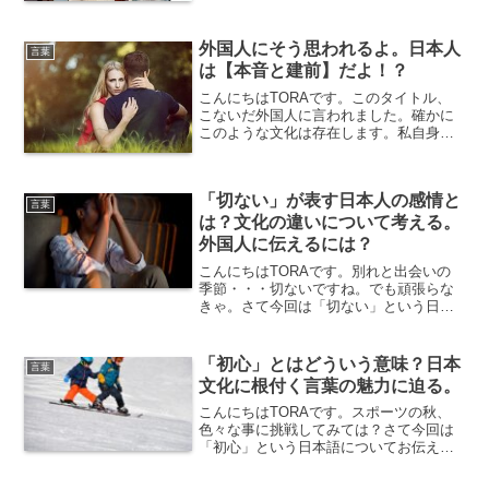
び」。漢字にすると「詫び」、「寂び」
外国人に説明するのは非常に難しいこの
外国人にそう思われるよ。日本人
言葉、外国語に訳すことも...
言葉
は【本音と建前】だよ！？
こんにちはTORAです。このタイトル、
こないだ外国人に言われました。確かに
このような文化は存在します。私自身も
時折感じます。でも外国人でもそんな日
本語知ってるんだ...その言葉の由来を知
っていますか？建前の由来建築の際の、
「切ない」が表す日本人の感情と
上棟が由来だと言わ...
言葉
は？文化の違いについて考える。
外国人に伝えるには？
こんにちはTORAです。別れと出会いの
季節・・・切ないですね。でも頑張らな
きゃ。さて今回は「切ない」という日本
語についてお伝えします。「切ない」と
はどのような感情なのか？その特徴や表
れ方を解説「切ない」とは、物事が切な
「初心」とはどういう意味？日本
言葉
く、胸が締め付けられる...
文化に根付く言葉の魅力に迫る。
こんにちはTORAです。スポーツの秋、
色々な事に挑戦してみては？さて今回は
「初心」という日本語についてお伝えし
ます。「初心」とは？意味と由来を解説
する初心（しょしん）とは、何事におい