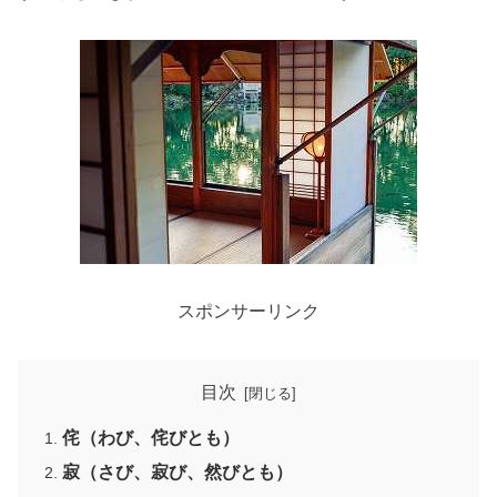
スポンサーリンク
目次
侘（わび、侘びとも）
寂（さび、寂び、然びとも）