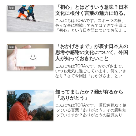
はどのような感情なのか？その特徴や表
れ方を解説「切ない」とは、物事が切な
「初心」とはどういう意味？日本
言葉
く、胸が締め付けられる...
文化に根付く言葉の魅力に迫る。
こんにちはTORAです。スポーツの秋、
色々な事に挑戦してみては？さて今回は
「初心」という日本語についてお伝えし
ます。「初心」とは？意味と由来を解説
する初心（しょしん）とは、何事におい
ても最初に持つ心情や意識を指します。
「おかげさまで」が表す日本人の
言葉
これは、初めて経験する...
思考や感謝の文化について、外国
人が知っておきたいこと
こんにちはTORAです。おかげさまで、
いつも元気に過ごしています。何をいき
なり？さて今回は「おかげさま」という
日本語についてお伝えします。「おかげ
さまで」について知りたい人必見！「お
かげさまで」という言葉は、日本語の特
知ってましたか？難が有るから
言葉
徴的な言葉の一つで、多...
「ありがとう」
こんにちはTORAです。 普段何気なく使
っている言葉「ありがとう」その意味知
っていますか？ありがとうの語源ありが
とうの語源は、形容詞「有り難し（あり
がたし）」の連用形「有り難く（ありが
たく）」がウ音便化し、ありがとうとな
ったそうです。「有り...