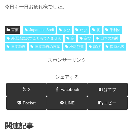
今日も一日お疲れ様でした。
言葉
Japanese Sprit
さび
わび
侘
千利休
外国語に訳すこともできません
寂
寂び
日本の精神
日本独自
日本独自の言葉
松尾芭蕉
詫び
閑寂枯淡
スポンサーリンク
シェアする
X
Facebook
はてブ
Pocket
LINE
コピー
関連記事