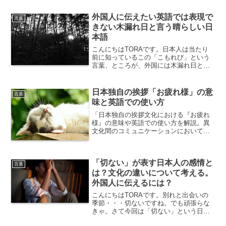
外国人に伝えたい英語では表現で
言葉
きない木漏れ日と言う晴らしい日
本語
こんにちはTORAです。日本人は当たり
前に知っているこの「こもれび」という
言葉、ところが、外国には木漏れ日とい
う単語が無く、長々と説明しないといけ
ない。今回は、そんな日本独自の言葉、
「木漏れ日」についてお伝えします。木
日本独自の挨拶「お疲れ様」の意
言葉
漏れ日とは木漏れ日とは...
味と英語での使い方
「日本独自の挨拶文化における『お疲れ
様』の意味や英語での使い方を解説。異
文化間のコミュニケーションにおいても
役立つポイントを紹介します。」
「切ない」が表す日本人の感情と
言葉
は？文化の違いについて考える。
外国人に伝えるには？
こんにちはTORAです。別れと出会いの
季節・・・切ないですね。でも頑張らな
きゃ。さて今回は「切ない」という日本
語についてお伝えします。「切ない」と