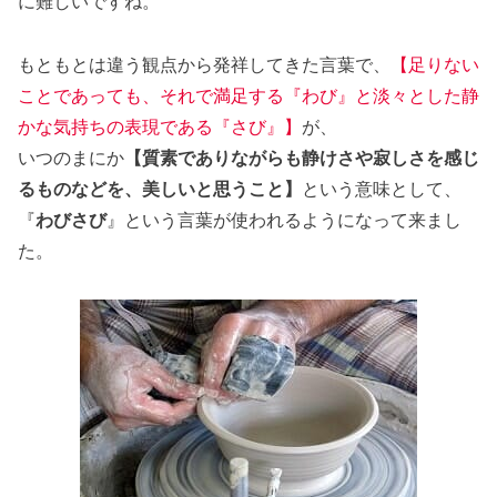
に難しいですね。
もともとは違う観点から発祥してきた言葉で、
【足りない
ことであっても、それで満足する『わび』と淡々とした静
かな気持ちの表現である『さび』】
が、
いつのまにか
【質素でありながらも静けさや寂しさを感じ
るものなどを、美しいと思うこと】
という意味として、
『
わびさび
』という言葉が使われるようになって来まし
た。