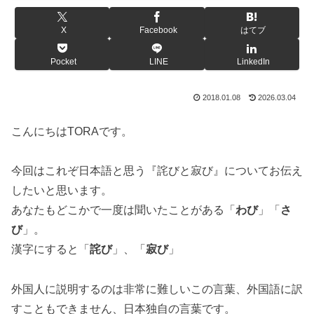
X
Facebook
はてブ
Pocket
LINE
LinkedIn
2018.01.08
2026.03.04
こんにちはTORAです。
今回はこれぞ日本語と思う『詫びと寂び』についてお伝え
したいと思います。
あなたもどこかで一度は聞いたことがある「
わび
」「
さ
び
」。
漢字にすると「
詫び
」、「
寂び
」
外国人に説明するのは非常に難しいこの言葉、外国語に訳
すこともできません、日本独自の言葉です。