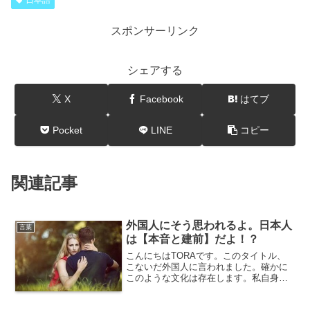
日本語
スポンサーリンク
シェアする
X
Facebook
はてブ
Pocket
LINE
コピー
関連記事
外国人にそう思われるよ。日本人
言葉
は【本音と建前】だよ！？
こんにちはTORAです。このタイトル、
こないだ外国人に言われました。確かに
このような文化は存在します。私自身も
時折感じます。でも外国人でもそんな日
本語知ってるんだ...その言葉の由来を知