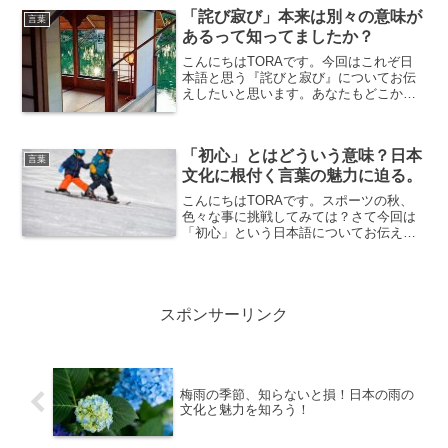
方も多いのではないでしょうか？「勿体
「詫び寂び」本来は別々の意味が
言葉
ないから残さないの！」...
あるって知ってましたか？
こんにちはTORAです。今回はこれぞ日
本語と思う『詫びと寂び』についてお伝
えしたいと思います。あなたもどこかで
一度は聞いたことがある「わび」「さ
び」。漢字にすると「詫び」、「寂び」
外国人に説明するのは非常に難しいこの
「初心」とはどういう意味？日本
言葉、外国語に訳すことも...
言葉
文化に根付く言葉の魅力に迫る。
こんにちはTORAです。スポーツの秋、
色々な事に挑戦してみては？さて今回は
「初心」という日本語についてお伝えし
ます。「初心」とは？意味と由来を解説
する初心（しょしん）とは、何事におい
ても最初に持つ心情や意識を指します。
これは、初めて経験する...
スポンサーリンク
梅雨の季節、知らないと損！日本の雨の
文化と魅力を知ろう！