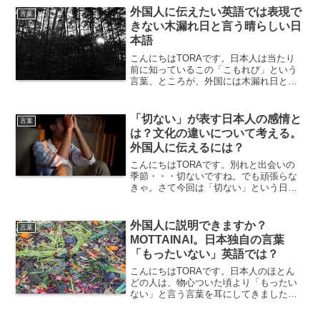
っていますか？建前の由来建築の際の、
外国人に伝えたい英語では表現で
上棟が由来だと言わ...
言葉
きない木漏れ日と言う晴らしい日
本語
こんにちはTORAです。日本人は当たり
前に知っているこの「こもれび」という
言葉、ところが、外国には木漏れ日とい
う単語が無く、長々と説明しないといけ
ない。今回は、そんな日本独自の言葉、
「木漏れ日」についてお伝えします。木
「切ない」が表す日本人の感情と
言葉
漏れ日とは木漏れ日とは...
は？文化の違いについて考える。
外国人に伝えるには？
こんにちはTORAです。別れと出会いの
季節・・・切ないですね。でも頑張らな
きゃ。さて今回は「切ない」という日本
語についてお伝えします。「切ない」と
はどのような感情なのか？その特徴や表
れ方を解説「切ない」とは、物事が切な
外国人に説明できますか？
言葉
く、胸が締め付けられる...
MOTTAINAI。日本独自の言葉
「もったいない」英語では？
こんにちはTORAです。日本人のほとん
どの人は、物心ついた頃より「もったい
ない」と言う言葉を耳にしてきました。
例えば、子供の頃に、「ご飯を残すとも
ったいない」と親に言われたことがある