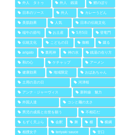
外人 タトゥ
外人 銭湯
鯉のぼり
日本のソース
外人
カレーうどん
美肌効果
人気
日本の伝統文化
端午の節句
お土産
5月5日
登竜門
伝統文化
こどもの日
御粮
蹴る
arigato
裏死神
神の水
銭湯の在り方
和の心
ケチャップ
アーメン
健康効果
地域限定
おばあちゃん
土用の丑の日
河津桜
アンナ・ジャーヴィス
新幹線 魅力
外国人達
コシと麺の太さ
男児の成長と出世を願う
不相応だ
もずく天ぷら
会釈
舞
櫛
横綱
相撲女子
teriyaki sauce
甘口