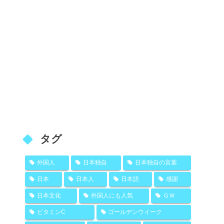
タグ
外国人
日本独自
日本独自の言葉
日本
日本人
日本語
感謝
日本文化
外国人にも人気
ＧＷ
ビタミンC
ゴールデンウイーク