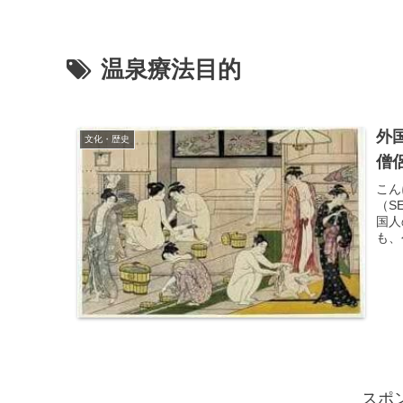
温泉療法目的
外
文化・歴史
僧
こん
（S
国人
も、
スポ