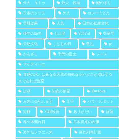
外人 タトゥ
外人 銭湯
鯉のぼり
日本のソース
外人
カレーうどん
美肌効果
人気
日本の伝統文化
端午の節句
お土産
5月5日
登竜門
伝統文化
こどもの日
敬礼
伎
かんざし
千代の富士
ソース
サケティーニ
普通の水とは異なる天然の特殊な水やガスが湧出する
水であれば温泉
起源
伝統の部屋
Karaoke
お先に失礼します
文字
パワースポット
短冊
不眠改善
ありがたい
菖蒲
春の木漏れ日
日本従来の衣服
海外セレブに人気
弾丸列車計画