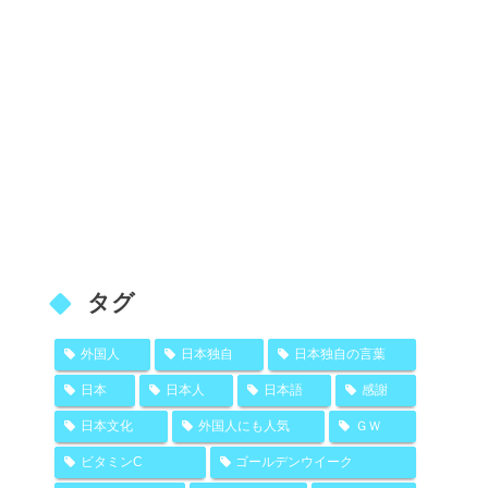
タグ
外国人
日本独自
日本独自の言葉
日本
日本人
日本語
感謝
日本文化
外国人にも人気
ＧＷ
ビタミンC
ゴールデンウイーク