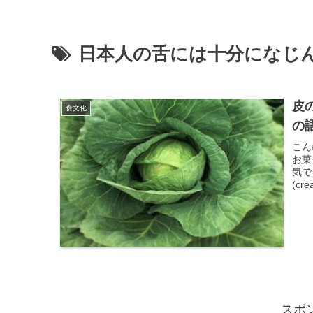
日本人の舌には十分になじ
皮
食文化
の
こん
お菓
気で
(cr
スポ