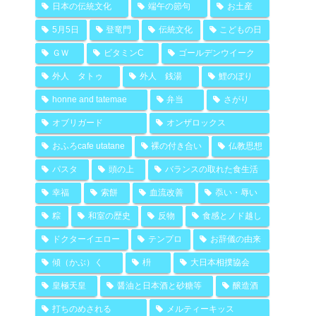
日本の伝統文化
端午の節句
お土産
5月5日
登竜門
伝統文化
こどもの日
ＧＷ
ビタミンC
ゴールデンウイーク
外人 タトゥ
外人 銭湯
鯉のぼり
honne and tatemae
弁当
さがり
オブリガード
オンザロックス
おふろcafe utatane
裸の付き合い
仏教思想
パスタ
頭の上
バランスの取れた食生活
幸福
索餅
血流改善
忝い・辱い
粽
和室の歴史
反物
食感とノド越し
ドクターイエロー
テンプロ
お辞儀の由来
傾（かぶ）く
枡
大日本相撲協会
皇極天皇
醤油と日本酒と砂糖等
醸造酒
打ちのめされる
メルティーキッス