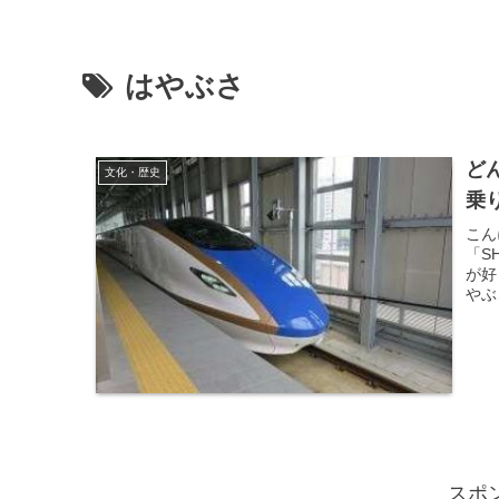
はやぶさ
ど
文化・歴史
乗
こん
「S
が好
やぶ
スポ