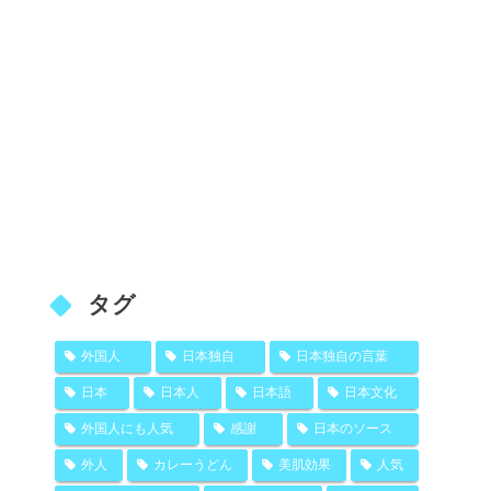
タグ
外国人
日本独自
日本独自の言葉
日本
日本人
日本語
日本文化
外国人にも人気
感謝
日本のソース
外人
カレーうどん
美肌効果
人気