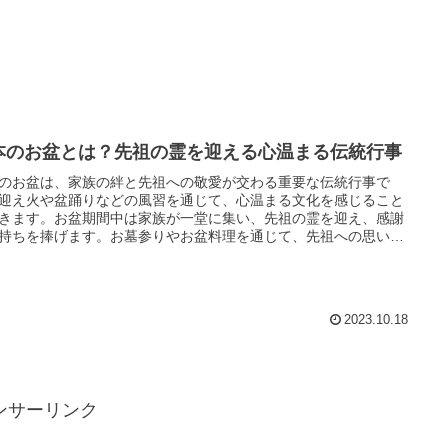
本のお盆とは？先祖の霊を迎える心温まる伝統行事
のお盆は、家族の絆と先祖への敬愛が交わる重要な伝統行事で
迎え火や盆踊りなどの風習を通じて、心温まる文化を感じること
きます。お盆期間中は家族が一堂に集い、先祖の霊を迎え、感謝
持ちを捧げます。お墓参りやお盆料理を通じて、先祖への思いや
の絆を深める大切な時期です。お盆料理は地域によって異なりま
、季節の食材を活かした美味しい料理が楽しめます。家族と共に
す特別な時間を大切にし、先祖への敬意を忘れずに、感謝の気持
共有しましょう。
2023.10.18
ンサーリンク