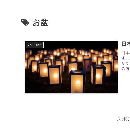
お盆
日
文化・歴史
日本
す。
がで
の気
家族
すが
過ご
ちを
スポ