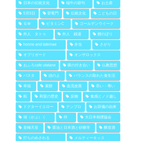
日本の伝統文化
端午の節句
お土産
5月5日
登竜門
伝統文化
こどもの日
ＧＷ
ビタミンC
ゴールデンウイーク
外人 タトゥ
外人 銭湯
鯉のぼり
honne and tatemae
弁当
さがり
オブリガード
オンザロックス
おふろcafe utatane
裸の付き合い
仏教思想
パスタ
頭の上
バランスの取れた食生活
幸福
索餅
血流改善
忝い・辱い
粽
和室の歴史
反物
食感とノド越し
ドクターイエロー
テンプロ
お辞儀の由来
傾（かぶ）く
枡
大日本相撲協会
皇極天皇
醤油と日本酒と砂糖等
醸造酒
打ちのめされる
メルティーキッス