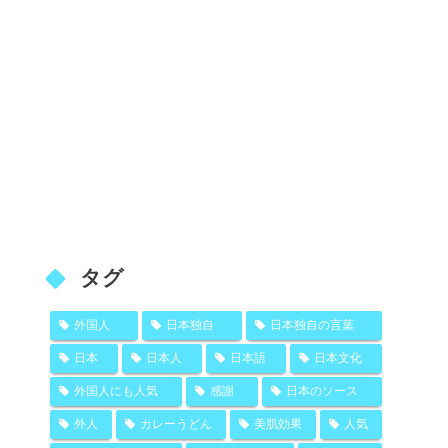
タグ
外国人
日本独自
日本独自の言葉
日本
日本人
日本語
日本文化
外国人にも人気
感謝
日本のソース
外人
カレーうどん
美肌効果
人気