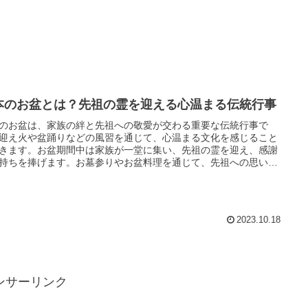
本のお盆とは？先祖の霊を迎える心温まる伝統行事
のお盆は、家族の絆と先祖への敬愛が交わる重要な伝統行事で
迎え火や盆踊りなどの風習を通じて、心温まる文化を感じること
きます。お盆期間中は家族が一堂に集い、先祖の霊を迎え、感謝
持ちを捧げます。お墓参りやお盆料理を通じて、先祖への思いや
の絆を深める大切な時期です。お盆料理は地域によって異なりま
、季節の食材を活かした美味しい料理が楽しめます。家族と共に
す特別な時間を大切にし、先祖への敬意を忘れずに、感謝の気持
共有しましょう。
2023.10.18
ンサーリンク