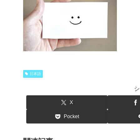
日本語
シ
X
Pocket