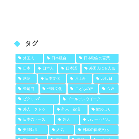
タグ
外国人
日本独自
日本独自の言葉
日本
日本人
日本語
外国人にも人気
感謝
日本文化
お土産
5月5日
登竜門
伝統文化
こどもの日
ＧＷ
ビタミンC
ゴールデンウイーク
外人 タトゥ
外人 銭湯
鯉のぼり
日本のソース
外人
カレーうどん
美肌効果
人気
日本の伝統文化