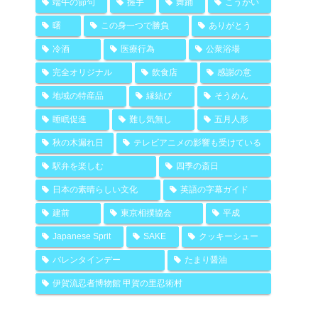
端午の節句
握手
舞踊
こうがい
曙
この身一つで勝負
ありがとう
冷酒
医療行為
公衆浴場
完全オリジナル
飲食店
感謝の意
地域の特産品
縁結び
そうめん
睡眠促進
難し気無し
五月人形
秋の木漏れ日
テレビアニメの影響も受けている
駅弁を楽しむ
四季の斎日
日本の素晴らしい文化
英語の字幕ガイド
建前
東京相撲協会
平成
Japanese Sprit
SAKE
クッキーシュー
バレンタインデー
たまり醤油
伊賀流忍者博物館 甲賀の里忍術村