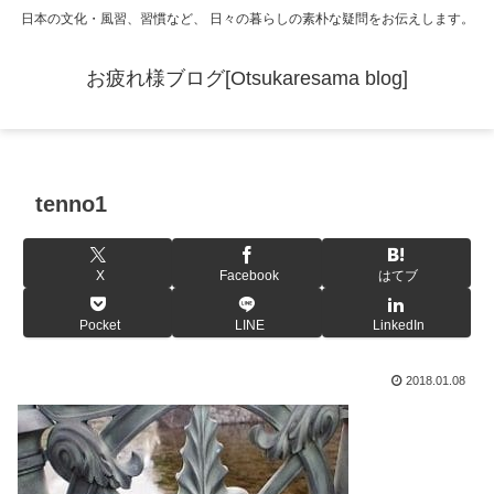
日本の文化・風習、習慣など、 日々の暮らしの素朴な疑問をお伝えします。
お疲れ様ブログ[Otsukaresama blog]
tenno1
X
Facebook
はてブ
Pocket
LINE
LinkedIn
2018.01.08