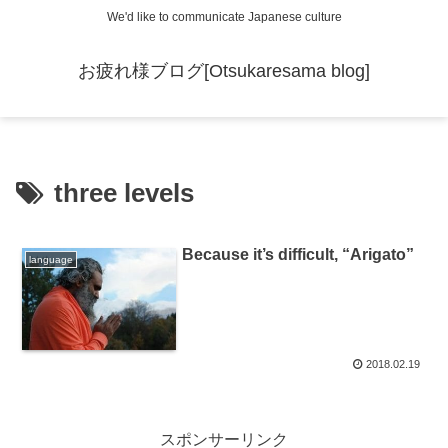
We'd like to communicate Japanese culture
お疲れ様ブログ[Otsukaresama blog]
three levels
Because it’s difficult, “Arigato”
language
2018.02.19
スポンサーリンク