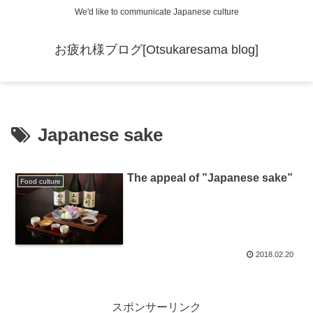
We'd like to communicate Japanese culture
お疲れ様ブログ[Otsukaresama blog]
Japanese sake
The appeal of ”Japanese sake”
Food culture
2018.02.20
スポンサーリンク